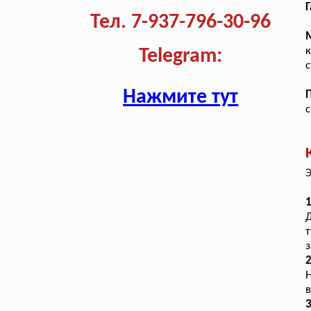
Г
Тел. 7-937-796-30-96
к
Telegram:
с
Нажмите тут
с
Э
1
Д
т
з
2
в