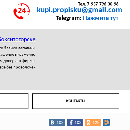
Тел. 7-937-796-30-96
kupi.propisku@gmail.com
Telegram:
Нажмите тут
Бокситогорске
се бланки легальны
лашение письменно
м доверяют фирмы
все без проволочек
КОНТАКТЫ
102
103
128