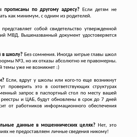
ы прописаны по другому адресу?
Если детям не
ать как минимум, с одним из родителей.
представляет собой свидетельство утвержденной
ний МВД. Вышеназванный документ удостоверяется
й в школу?
Без сомнения. Иногда хитрые главы школ
и формы №3, но их отказы абсолютно не правомерны.
й темы уже не возникнет :)
и?
Если, вдруг у школы или кого-то еще возникнут
ут проверить это в соответствующих структурах
ьменный запрос в паспортный стол по месту вашей
 реестры и ЦАБ, будут обновлены в срок до 7 дней
исит от работников информационного обеспечения
альные данные в мошеннических целях?
Нет, это
виях не предоставляем личные сведения никому!