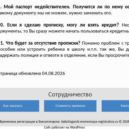
9. Мой паспорт недействителен. Получится ли по нему 
акому документу мы не можем, нужно заменить его.
10. Если я сделаю прописку, могу ли взять кредит?
Нес
окументы, то Вы сразу можете начать пользоваться кредит
1. Что будет за отсутствие прописки?
Помимо проблем с тру
особие или устроить ребенка в школу и.т.п. так же, Вы 
адержать полиция и отвезти в отделение, если Вы просрочите
траница обновлена 04.08.2026
Сотрудничество
Как заказать
Стоимость прописки
Конт
Временная регистрация в Бокситогорске. boksitogorsk.vremennaya-registratsia.ru © 202
Сайт работает на WordPress