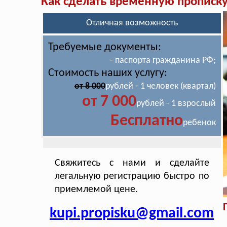
Как сделать временную прописк
Отличная возможность
Требуемые документы:
- паспорта гражданина РФ;
Стоимость наших услугу:
от 8 000
рублей - 1 человек (квартал)
от 7 000
рублей - 1 взрослый
Бесплатно
ребенок
Свяжитесь с нами и сделайте
легальную регистрацию быстро по
приемлемой цене.
kupi.propisku@gmail.com