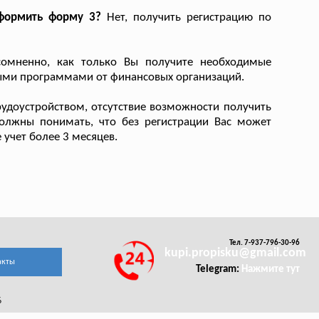
оформить форму 3?
Нет, получить регистрацию по
омненно, как только Вы получите необходимые
ными программами от финансовых организаций.
доустройством, отсутствие возможности получить
должны понимать, что без регистрации Вас может
 учет более 3 месяцев.
Тел. 7-937-796-30-96
kupi.propisku@gmail.com
акты
Telegram:
Нажмите тут
6