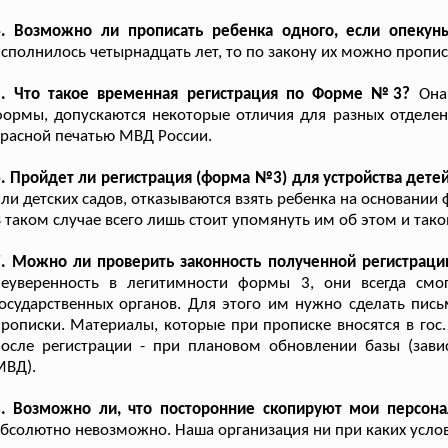
4. Возможно ли прописать ребенка одного, если опекун
сполнилось четырнадцать лет, то по закону их можно пропис
5. Что такое временная регистрация по Форме №3?
Она 
ормы, допускаются некоторые отличия для разных отделе
расной печатью МВД России.
. Пройдет ли регистрация (форма №3) для устройства дете
ли детских садов, отказываются взять ребенка на основани
 таком случае всего лишь стоит упомянуть им об этом и тако
7. Можно ли проверить законность полученной регистраци
неуверенность в легитимности формы 3, они всегда смог
осударственных органов. Для этого им нужно сделать пис
рописки. Материалы, которые при прописке вносятся в гос.
после регистрации - при плановом обновлении базы (зав
МВД).
8. Возможно ли, что посторонние скопируют мои персон
бсолютно невозможно. Наша организация ни при каких усло