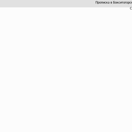
Прописка в Бокситогорск
С