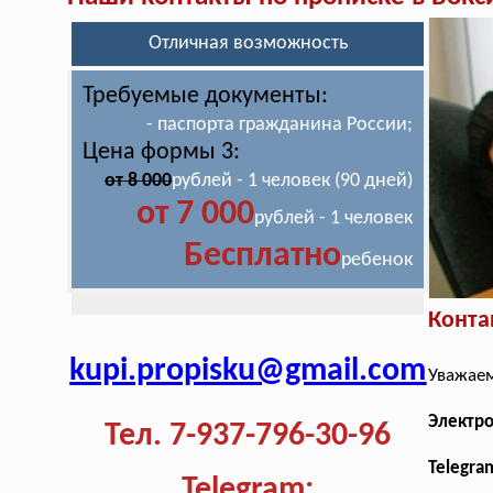
Отличная возможность
Требуемые документы:
- паспорта гражданина России;
Цена формы 3:
от 8 000
рублей - 1 человек (90 дней)
от 7 000
рублей - 1 человек
Бесплатно
ребенок
Конта
kupi.propisku@gmail.com
Уважаем
Электр
Тел. 7-937-796-30-96
Telegra
Telegram: